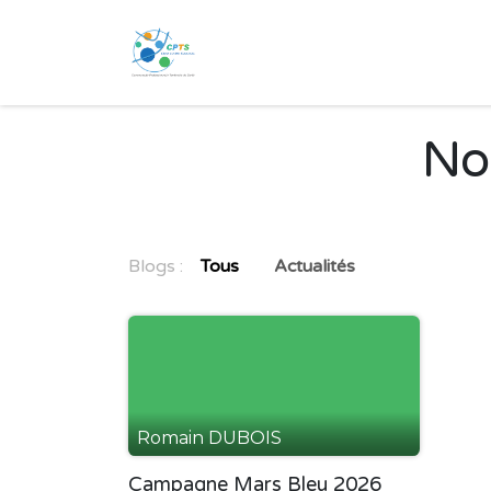
Se rendre au contenu
Accueil
Vous accompagner
No
Blogs :
Tous
Actualités
Romain DUBOIS
Campagne Mars Bleu 2026