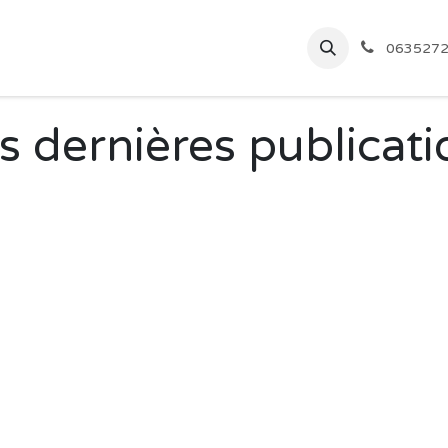
Engagement
Actualités
À propos
063527
s dernières publicati